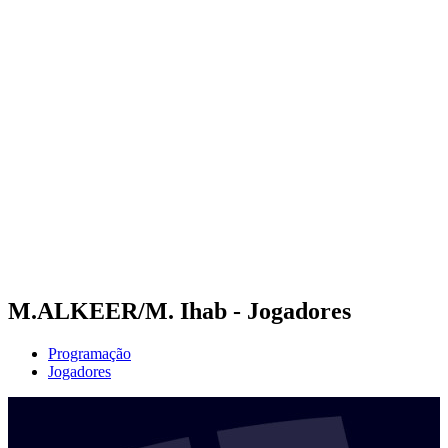
Futuros
Futures - Hangzhou, CHN - 2026
Futures - Hangzhou, CHN - 2026
Voltar para a página inicial do BPT
Onde Assistir
Equipes
Programação
Classificação
M.ALKEER/M. Ihab - Jogadores
Programação
Jogadores