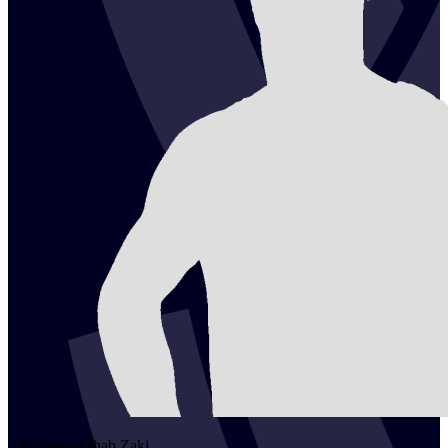
2
Mohamed Ihab
Zaki