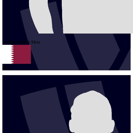
1
Musa Alkeer
Mou
QAT