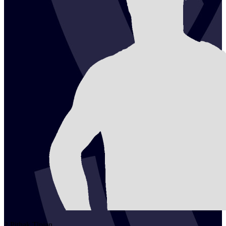
2
Pithak
Tipjan