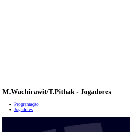
Futuros
Futures - Hangzhou, CHN - 2026
Futures - Hangzhou, CHN - 2026
Voltar para a página inicial do BPT
Onde Assistir
Equipes
Programação
Classificação
M.Wachirawit/T.Pithak - Jogadores
Programação
Jogadores