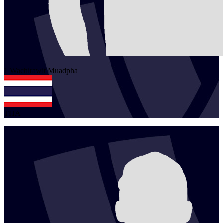
1
Wachirawit
Muadpha
THA