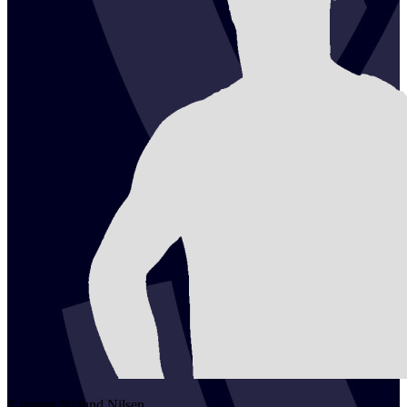
2
Jørgen Nylund
Nilsen