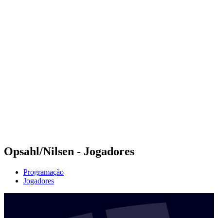
Futuros
Futures - Hangzhou, CHN - 2026
Futures - Hangzhou, CHN - 2026
Voltar para a página inicial do BPT
Onde Assistir
Equipes
Programação
Classificação
Opsahl/Nilsen - Jogadores
Programação
Jogadores