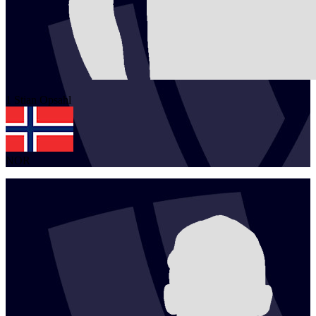
1
Stian
Opsahl
NOR