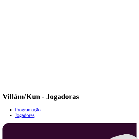
Futuros
Futures - Hangzhou, CHN - 2026
Futures - Hangzhou, CHN - 2026
Voltar para a página inicial do BPT
Onde Assistir
Equipes
Programação
Classificação
Villám/Kun - Jogadoras
Programação
Jogadores