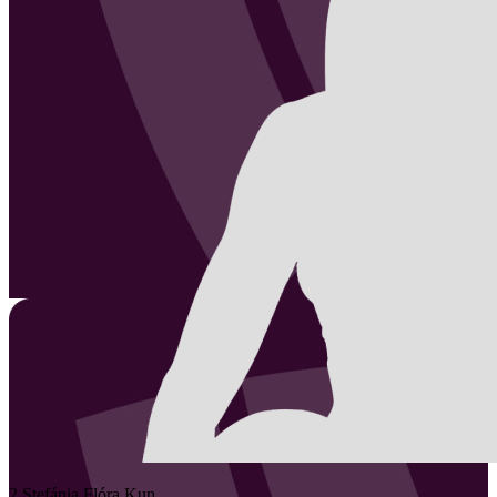
2
Stefánia Flóra
Kun