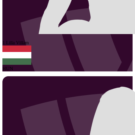
1
Lilla
Villám
HUN