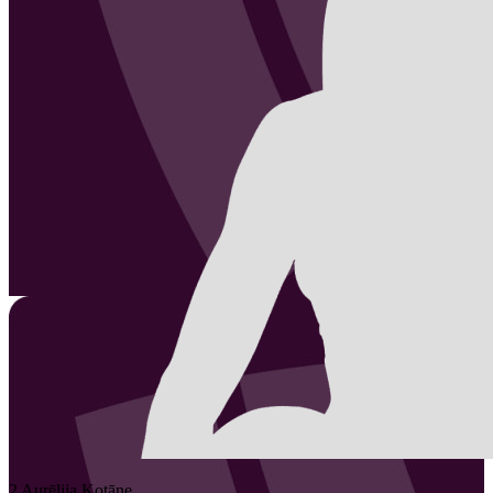
2
Aurēlija
Kotāne