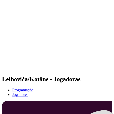
Futuros
Futures - Hangzhou, CHN - 2026
Futures - Hangzhou, CHN - 2026
Voltar para a página inicial do BPT
Onde Assistir
Equipes
Programação
Classificação
Leiboviča/Kotāne - Jogadoras
Programação
Jogadores