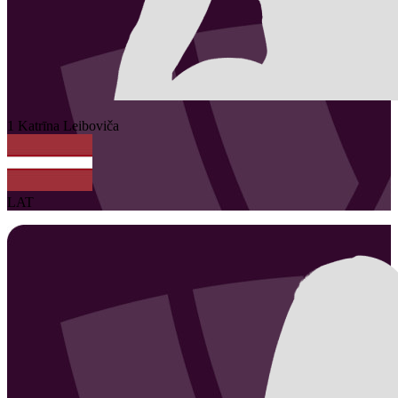
1
Katrīna
Leiboviča
LAT