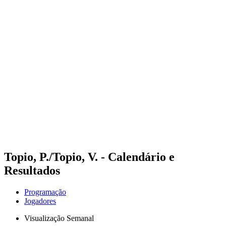
Futuros
Futures - Ios, GRE - 2026
Futures - Ios, GRE - 2026
Voltar para a página inicial do BPT
Onde Assistir
Equipes
Programação
Classificação
Topio, P./Topio, V. - Calendário e
Resultados
Programação
Jogadores
Visualização Semanal