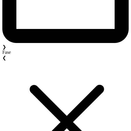
❯
Fase
❮