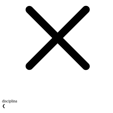
disciplina
❮