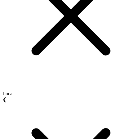
Local
❮