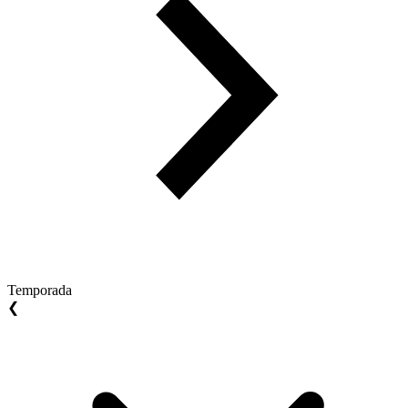
Temporada
❮