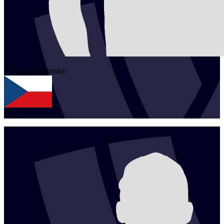
1
Martin
Pavlovsky
CZE