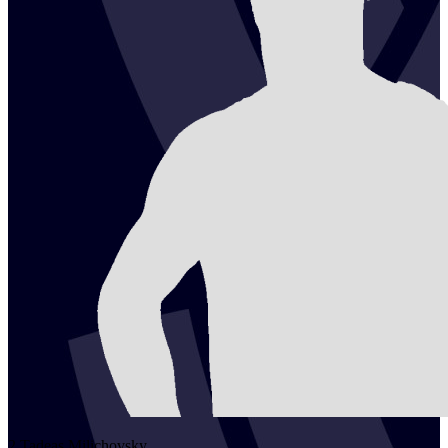
2
Tadeas
Milichovsky