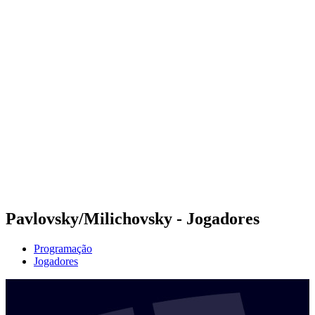
Futuros
Futures - Ios, GRE - 2026
Futures - Ios, GRE - 2026
Voltar para a página inicial do BPT
Onde Assistir
Equipes
Programação
Classificação
Pavlovsky/Milichovsky - Jogadores
Programação
Jogadores