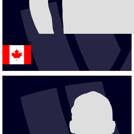
1
Robert
Kemp
CAN