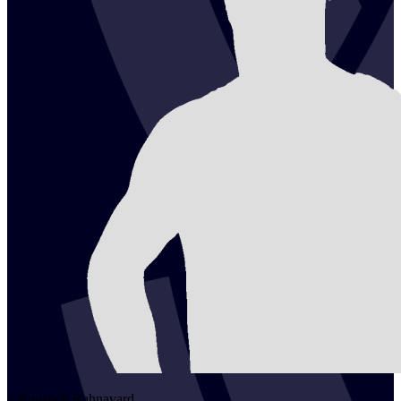
2
Rouzbeh
Rahnavard