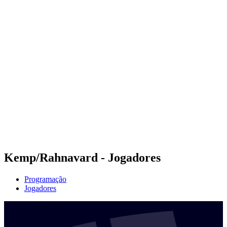
Futuros
Futures - Ios, GRE - 2026
Futures - Ios, GRE - 2026
Voltar para a página inicial do BPT
Onde Assistir
Equipes
Programação
Classificação
Kemp/Rahnavard - Jogadores
Programação
Jogadores