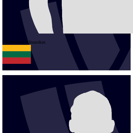
1
Laimonas
Alisauskas
LTU