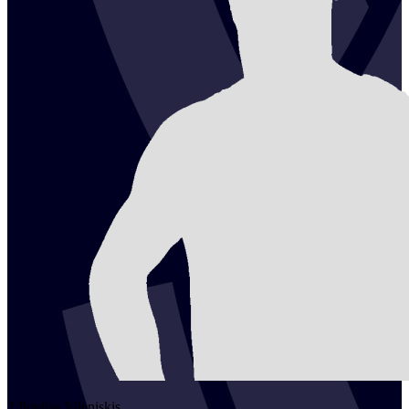
2
Povilas
Vileniskis