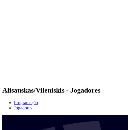
Futuros
Futures - Ios, GRE - 2026
Futures - Ios, GRE - 2026
Voltar para a página inicial do BPT
Onde Assistir
Equipes
Programação
Classificação
Alisauskas/Vileniskis - Jogadores
Programação
Jogadores