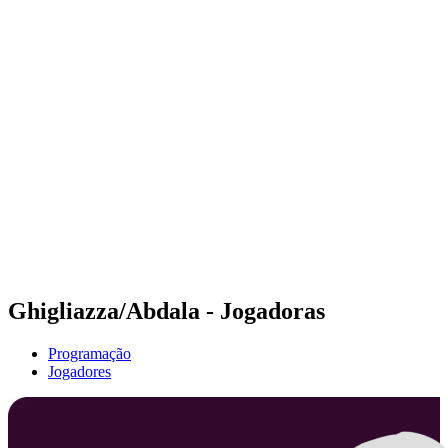
Futuros
Futures - Ios, GRE - 2026
Futures - Ios, GRE - 2026
Voltar para a página inicial do BPT
Onde Assistir
Equipes
Programação
Classificação
Ghigliazza/Abdala - Jogadoras
Programação
Jogadores