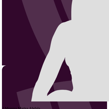
2
Morena Marisa
Abdala