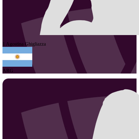
1
Agostina
Ghigliazza
ARG