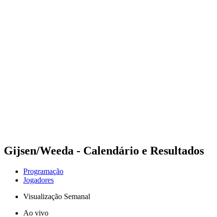
Futuros
Futures - Ios, GRE - 2026
Futures - Ios, GRE - 2026
Voltar para a página inicial do BPT
Onde Assistir
Equipes
Programação
Classificação
Gijsen/Weeda - Calendário e Resultados
Programação
Jogadores
Visualização Semanal
Ao vivo