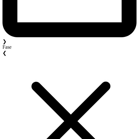
❯
Fase
❮