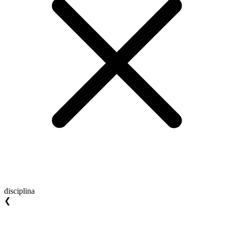
disciplina
❮