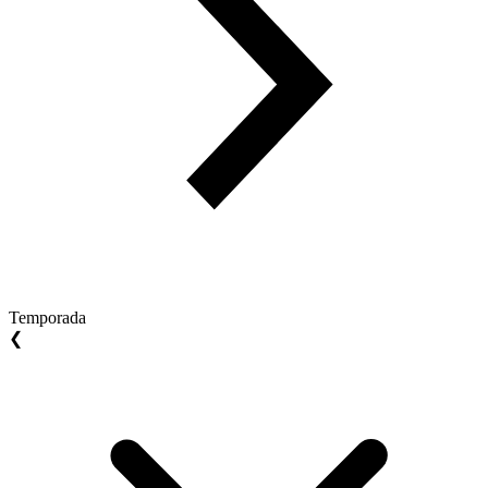
Temporada
❮