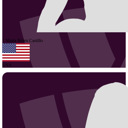
1
Maria Belen
Castillo
USA