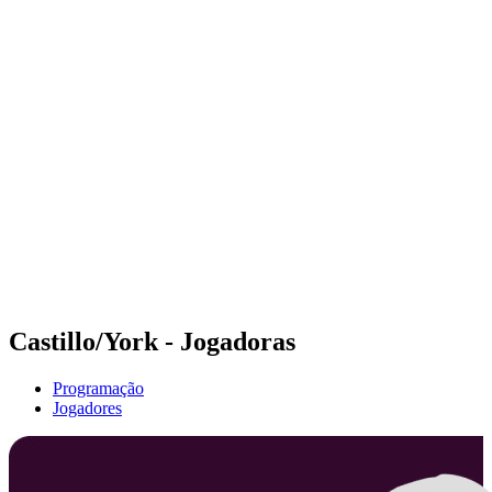
Futuros
Futures - Ios, GRE - 2026
Futures - Ios, GRE - 2026
Voltar para a página inicial do BPT
Onde Assistir
Equipes
Programação
Classificação
Castillo/York - Jogadoras
Programação
Jogadores