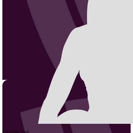
2
Kahlee
York