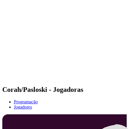
Futuros
Futures - Ios, GRE - 2026
Futures - Ios, GRE - 2026
Voltar para a página inicial do BPT
Onde Assistir
Equipes
Programação
Classificação
Corah/Pasloski - Jogadoras
Programação
Jogadores