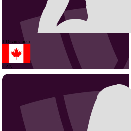
1
Devin
Corah
CAN