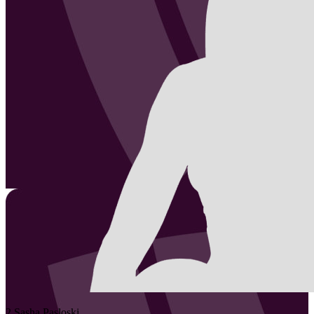
2
Sasha
Pasloski