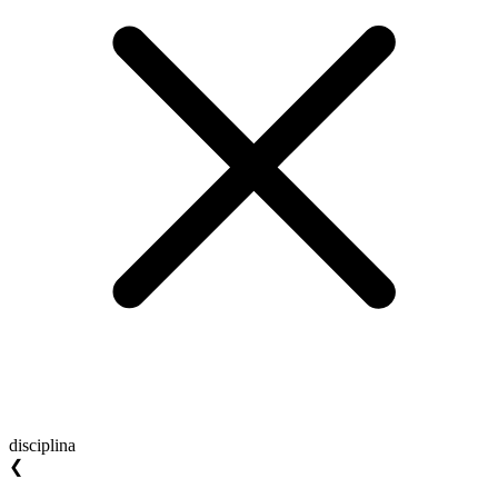
disciplina
❮