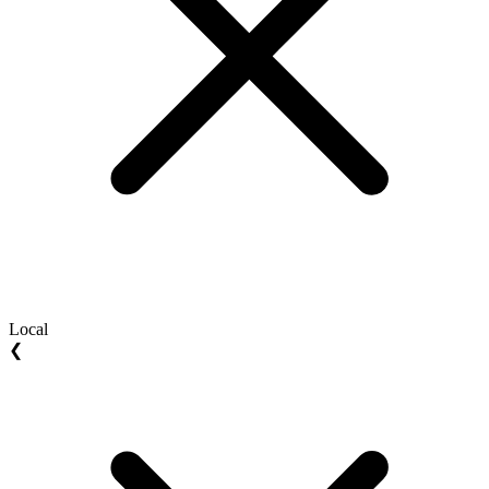
Local
❮