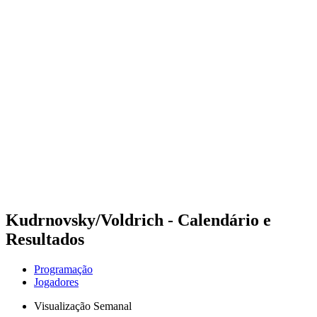
Futuros
Futures - Jurmala, LAT - 2026
Futures - Jurmala, LAT - 2026
Voltar para a página inicial do BPT
Onde Assistir
Equipes
Programação
Classificação
Kudrnovsky/Voldrich - Calendário e
Resultados
Programação
Jogadores
Visualização Semanal