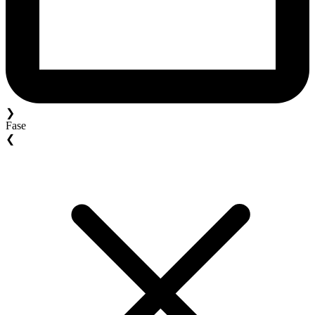
❯
Fase
❮