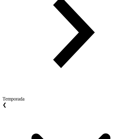
Temporada
❮