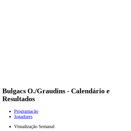
Futuros
Futures - Jurmala, LAT - 2026
Futures - Jurmala, LAT - 2026
Voltar para a página inicial do BPT
Onde Assistir
Equipes
Programação
Classificação
Bulgacs O./Graudins - Calendário e
Resultados
Programação
Jogadores
Visualização Semanal