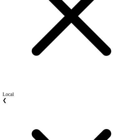
Local
❮