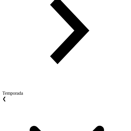
Temporada
❮