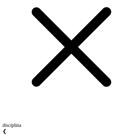
disciplina
❮