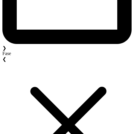
❯
Fase
❮