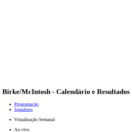
Futuros
Futures - Jurmala, LAT - 2026
Futures - Jurmala, LAT - 2026
Voltar para a página inicial do BPT
Onde Assistir
Equipes
Programação
Classificação
Birke/McIntosh - Calendário e Resultados
Programação
Jogadores
Visualização Semanal
Ao vivo