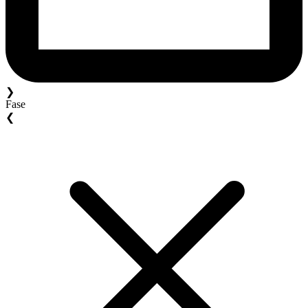
❯
Fase
❮