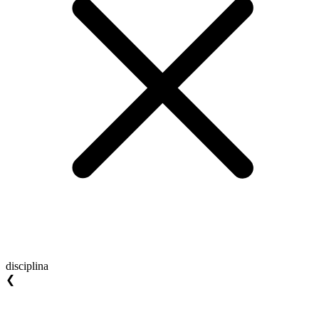
disciplina
❮