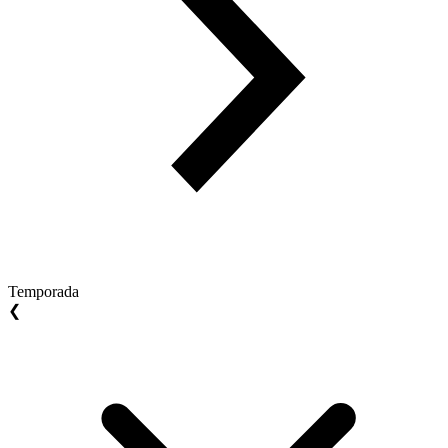
Temporada
❮