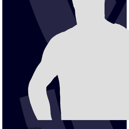
2
Aivaras
Balkauskas