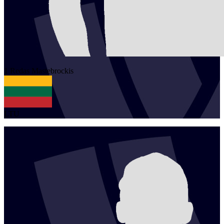
1
Redas
Mastebrockis
LTU