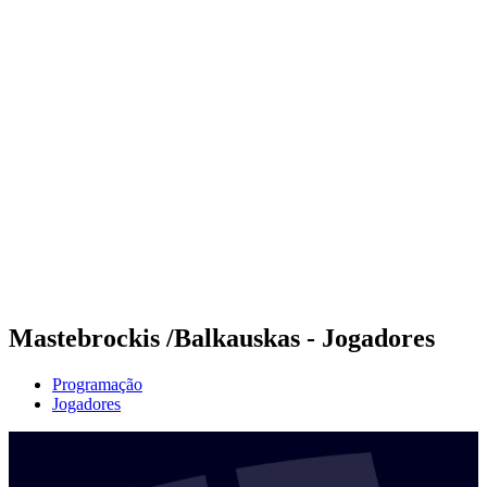
Futuros
Futures - Jurmala, LAT - 2026
Futures - Jurmala, LAT - 2026
Voltar para a página inicial do BPT
Onde Assistir
Equipes
Programação
Classificação
Mastebrockis /Balkauskas - Jogadores
Programação
Jogadores