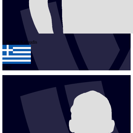
1
Spyros
Kaloudis
GRE