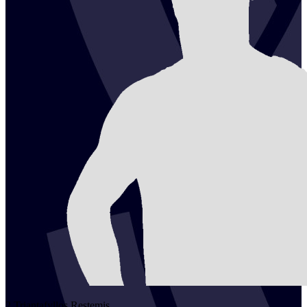
2
Triantafyllos
Restemis