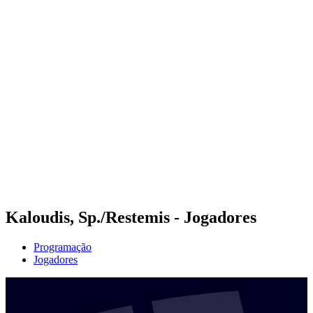
Futuros
Futures - Jurmala, LAT - 2026
Futures - Jurmala, LAT - 2026
Voltar para a página inicial do BPT
Onde Assistir
Equipes
Programação
Classificação
Kaloudis, Sp./Restemis - Jogadores
Programação
Jogadores