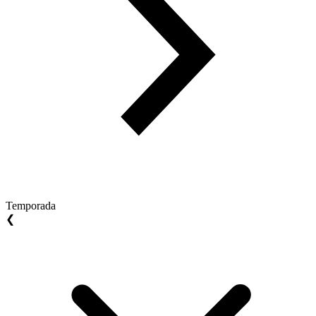
Temporada
❮