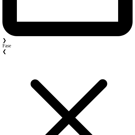
❯
Fase
❮