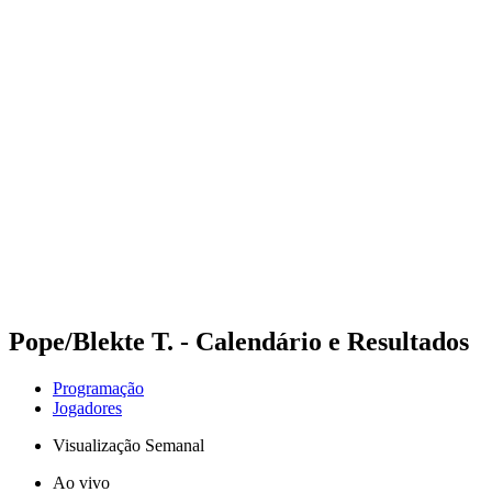
Futuros
Futures - Jurmala, LAT - 2026
Futures - Jurmala, LAT - 2026
Voltar para a página inicial do BPT
Onde Assistir
Equipes
Programação
Classificação
Pope/Blekte T. - Calendário e Resultados
Programação
Jogadores
Visualização Semanal
Ao vivo