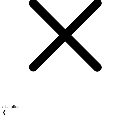
disciplina
❮