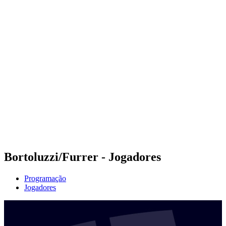
Futuros
Futures - Jurmala, LAT - 2026
Futures - Jurmala, LAT - 2026
Voltar para a página inicial do BPT
Onde Assistir
Equipes
Programação
Classificação
Bortoluzzi/Furrer - Jogadores
Programação
Jogadores