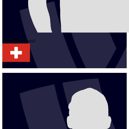
1
Yann
Bortoluzzi
SUI