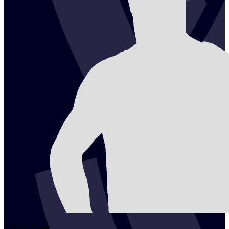
2
Noah
Furrer