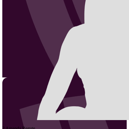
2
Amanda
Regute