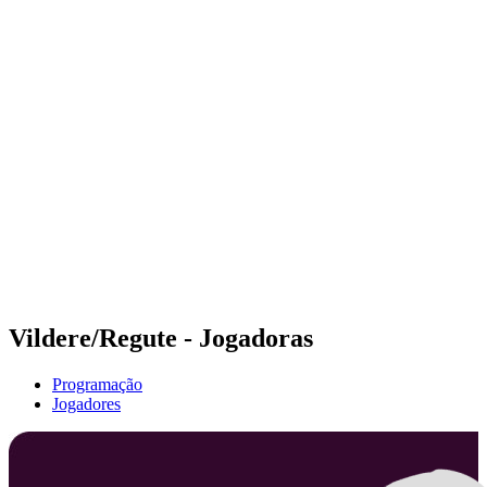
Futuros
Futures - Jurmala, LAT - 2026
Futures - Jurmala, LAT - 2026
Voltar para a página inicial do BPT
Onde Assistir
Equipes
Programação
Classificação
Vildere/Regute - Jogadoras
Programação
Jogadores