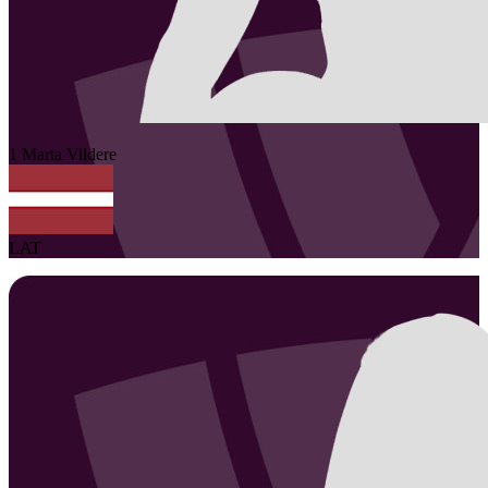
1
Marta
Vildere
LAT