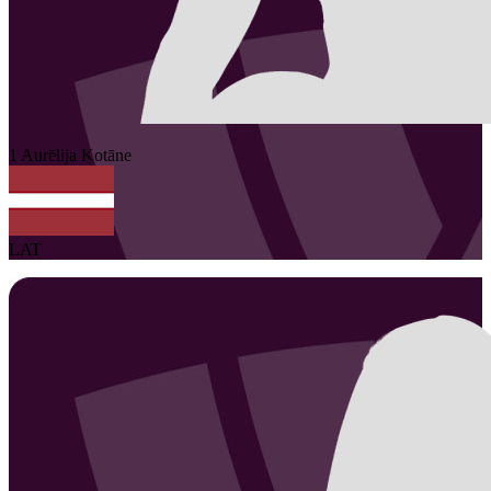
1
Aurēlija
Kotāne
LAT