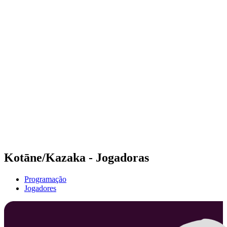
Futuros
Futures - Jurmala, LAT - 2026
Futures - Jurmala, LAT - 2026
Voltar para a página inicial do BPT
Onde Assistir
Equipes
Programação
Classificação
Kotāne/Kazaka - Jogadoras
Programação
Jogadores