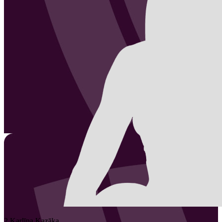
2
Karlīna
Kazāka