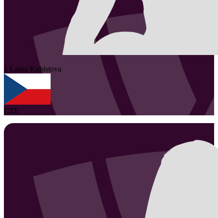
1
Laura
Kubistova
CZE