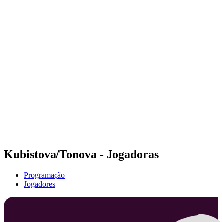
Futuros
Futures - Jurmala, LAT - 2026
Futures - Jurmala, LAT - 2026
Voltar para a página inicial do BPT
Onde Assistir
Equipes
Programação
Classificação
Kubistova/Tonova - Jogadoras
Programação
Jogadores