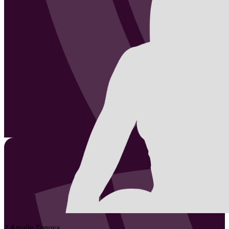
2
Amalie
Tonova