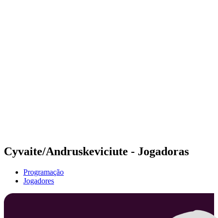
Futuros
Futures - Jurmala, LAT - 2026
Futures - Jurmala, LAT - 2026
Voltar para a página inicial do BPT
Onde Assistir
Equipes
Programação
Classificação
Cyvaite/Andruskeviciute - Jogadoras
Programação
Jogadores