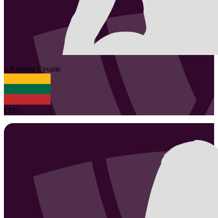
1
Kotryna
Cyvaite
LTU