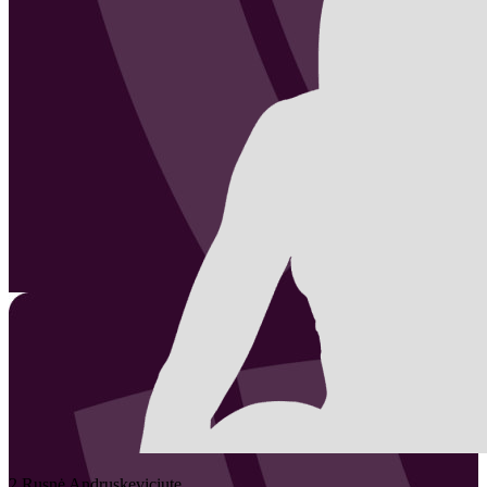
2
Rusnė
Andruskeviciute