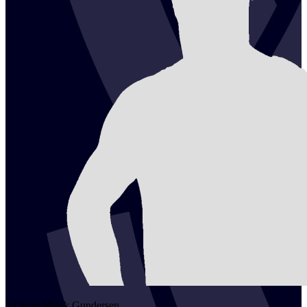
2
Oscar Majak
Gundersen