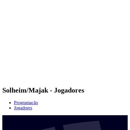
Futuros
Futures - Karpacz, POL - 2026
Futures - Karpacz, POL - 2026
Voltar para a página inicial do BPT
Onde Assistir
Equipes
Programação
Classificação
Solheim/Majak - Jogadores
Programação
Jogadores