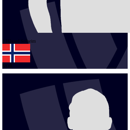
1
Håvard
Solheim
NOR