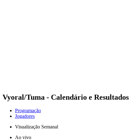
Futuros
Futures - Karpacz, POL - 2026
Futures - Karpacz, POL - 2026
Voltar para a página inicial do BPT
Onde Assistir
Equipes
Programação
Classificação
Vyoral/Tuma - Calendário e Resultados
Programação
Jogadores
Visualização Semanal
Ao vivo