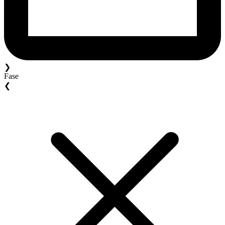
❯
Fase
❮