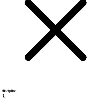
disciplina
❮