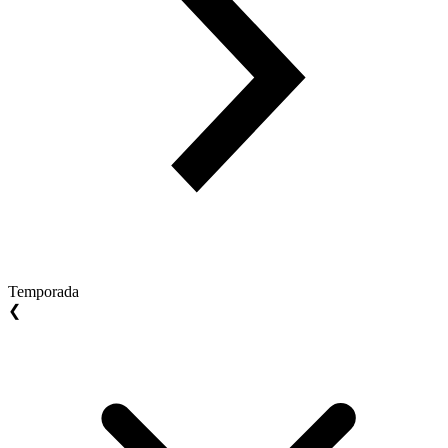
Temporada
❮