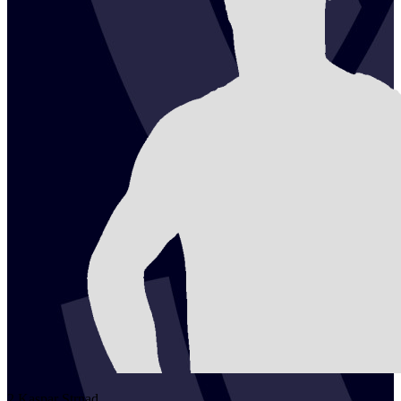
2
Kaspar
Strnad