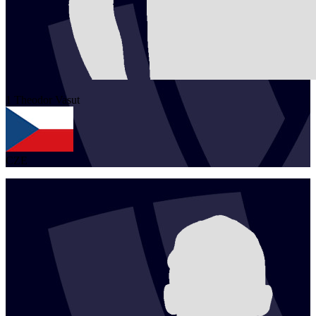
1
Theodor
Vasut
CZE