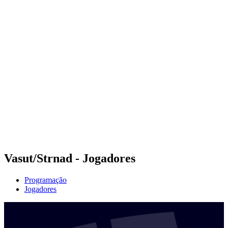
Futuros
Futures - Karpacz, POL - 2026
Futures - Karpacz, POL - 2026
Voltar para a página inicial do BPT
Onde Assistir
Equipes
Programação
Classificação
Vasut/Strnad - Jogadores
Programação
Jogadores