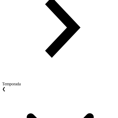
Temporada
❮