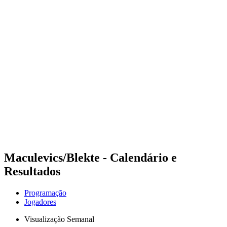
Futuros
Futures - Karpacz, POL - 2026
Futures - Karpacz, POL - 2026
Voltar para a página inicial do BPT
Onde Assistir
Equipes
Programação
Classificação
Maculevics/Blekte - Calendário e
Resultados
Programação
Jogadores
Visualização Semanal