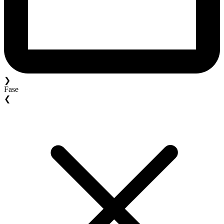
❯
Fase
❮