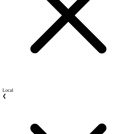
Local
❮