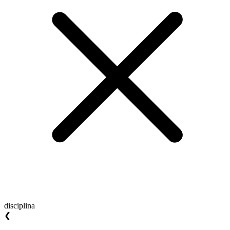
disciplina
❮