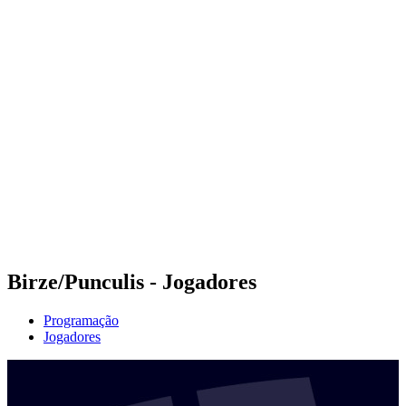
Futuros
Futures - Krakow, POL - 2026
Futures - Krakow, POL - 2026
Voltar para a página inicial do BPT
Onde Assistir
Equipes
Programação
Classificação
Birze/Punculis - Jogadores
Programação
Jogadores