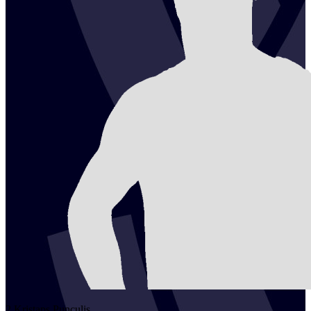
2
Kristaps
Punculis