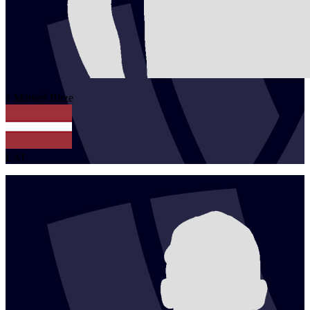
1
Mārtiņš
Birze
LAT