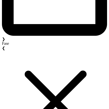
❯
Fase
❮