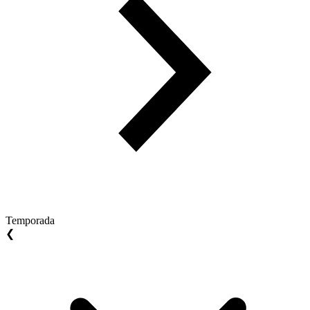
Temporada
❮