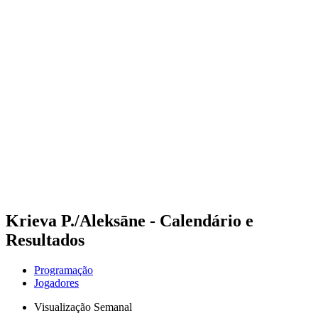
Futuros
Futures - Krakow, POL - 2026
Futures - Krakow, POL - 2026
Voltar para a página inicial do BPT
Onde Assistir
Equipes
Programação
Classificação
Krieva P./Aleksāne - Calendário e
Resultados
Programação
Jogadores
Visualização Semanal