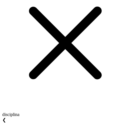
disciplina
❮