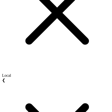
Local
❮