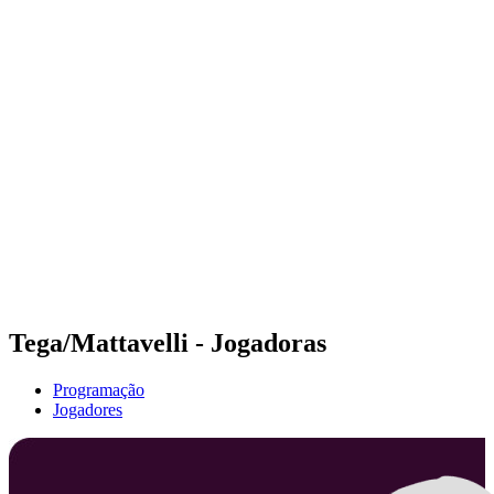
Futuros
Futures - Krakow, POL - 2026
Futures - Krakow, POL - 2026
Voltar para a página inicial do BPT
Onde Assistir
Equipes
Programação
Classificação
Tega/Mattavelli - Jogadoras
Programação
Jogadores