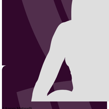
2
Aurora
Mattavelli