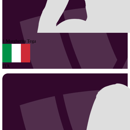
1
Margherita
Tega
ITA