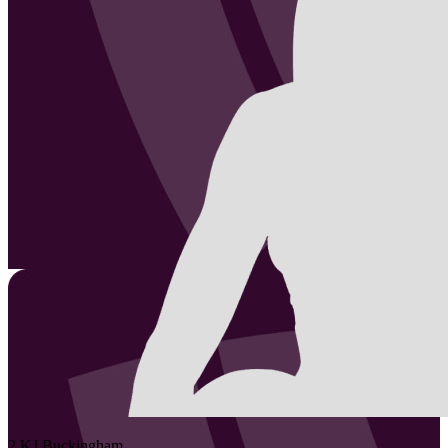
2
KJ
Buckingham