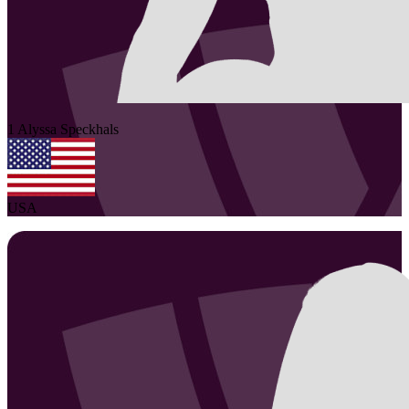
1
Alyssa
Speckhals
USA