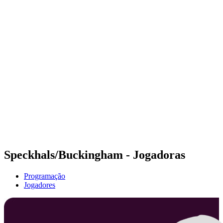
Futuros
Futures - Krakow, POL - 2026
Futures - Krakow, POL - 2026
Voltar para a página inicial do BPT
Onde Assistir
Equipes
Programação
Classificação
Speckhals/Buckingham - Jogadoras
Programação
Jogadores