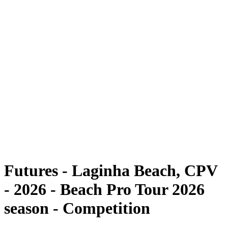
Futuros
Futures - Laginha Beach, CPV - 2026
Futures - Laginha Beach, CPV - 2026
Voltar para a página inicial do BPT
Onde Assistir
Equipes
Programação
Classificação
Competição
Futures - Laginha Beach, CPV
- 2026 - Beach Pro Tour 2026
season - Competition