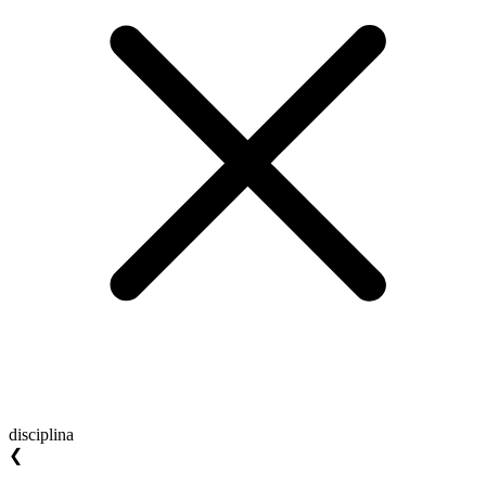
disciplina
❮