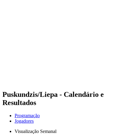
Futuros
Futures - Leuven, BEL - 2026
Futures - Leuven, BEL - 2026
Voltar para a página inicial do BPT
Onde Assistir
Equipes
Programação
Classificação
Puskundzis/Liepa - Calendário e
Resultados
Programação
Jogadores
Visualização Semanal