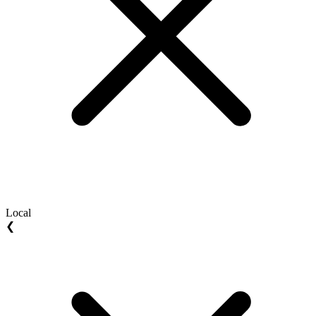
Local
❮