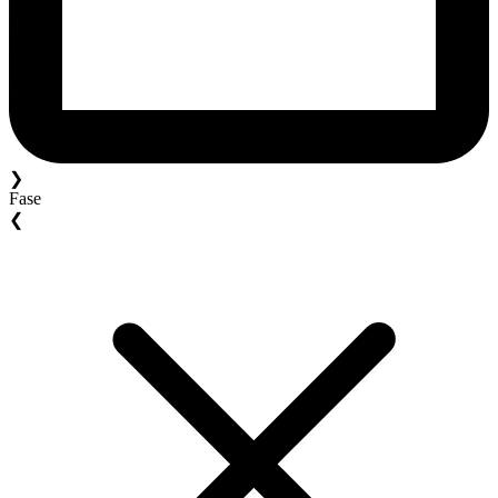
❯
Fase
❮