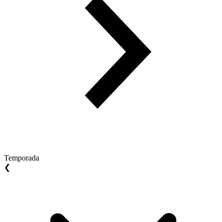
Temporada
❮