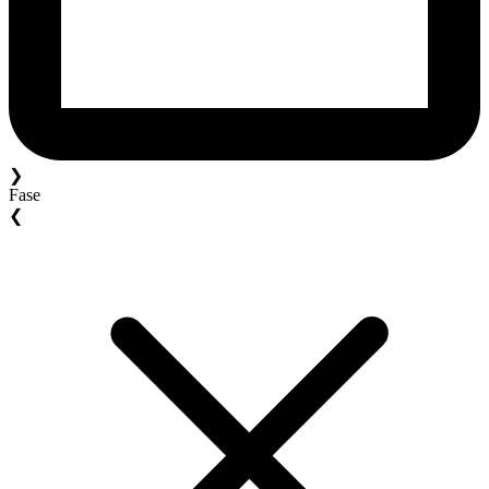
❯
Fase
❮