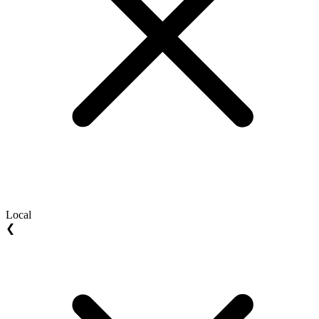
Local
❮