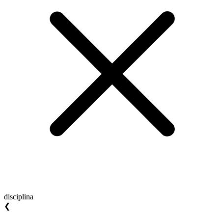
disciplina
❮