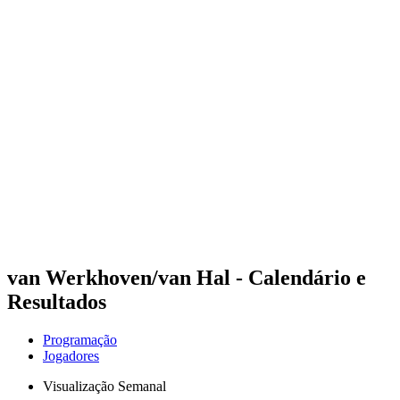
Futuros
Futures - Leuven, BEL - 2026
Futures - Leuven, BEL - 2026
Voltar para a página inicial do BPT
Onde Assistir
Equipes
Programação
Classificação
van Werkhoven/van Hal - Calendário e
Resultados
Programação
Jogadores
Visualização Semanal