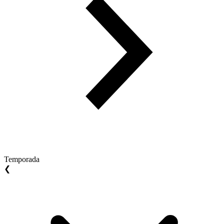
Temporada
❮