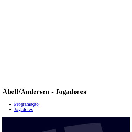
Futuros
Futures - Leuven, BEL - 2026
Futures - Leuven, BEL - 2026
Voltar para a página inicial do BPT
Onde Assistir
Equipes
Programação
Classificação
Abell/Andersen - Jogadores
Programação
Jogadores