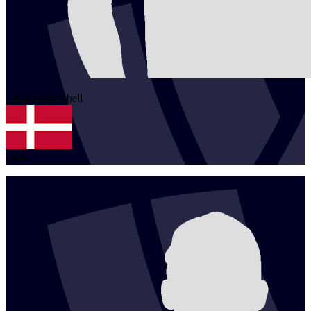
1
Kristoffer
Abell
DEN