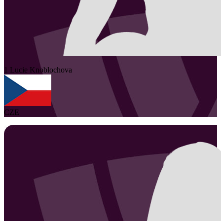
1
Lucie
Knoblochova
CZE