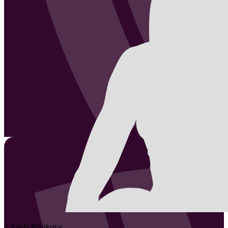
2
Adela
Petrikova