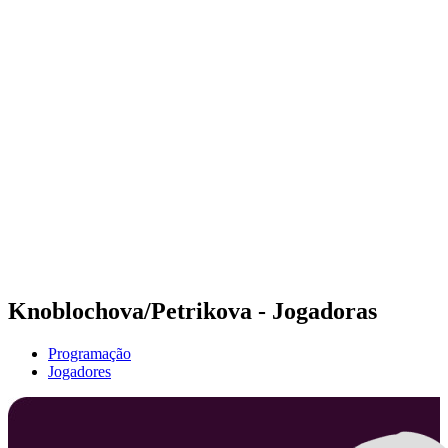
Futuros
Futures - Leuven, BEL - 2026
Futures - Leuven, BEL - 2026
Voltar para a página inicial do BPT
Onde Assistir
Equipes
Programação
Classificação
Knoblochova/Petrikova - Jogadoras
Programação
Jogadores