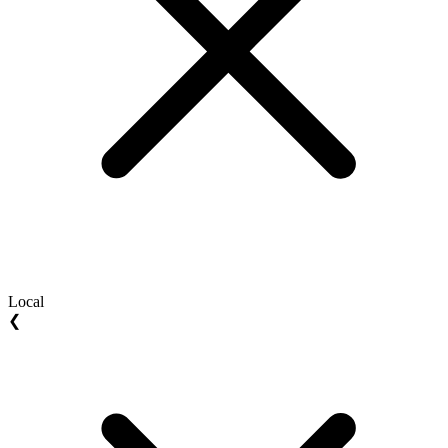
Local
❮