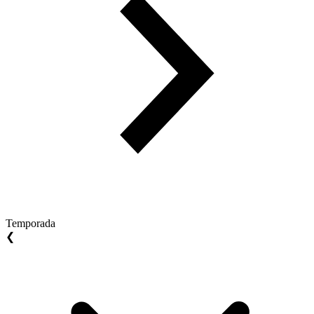
Temporada
❮