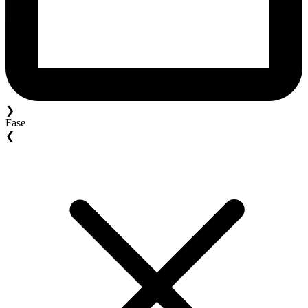
❯
Fase
❮