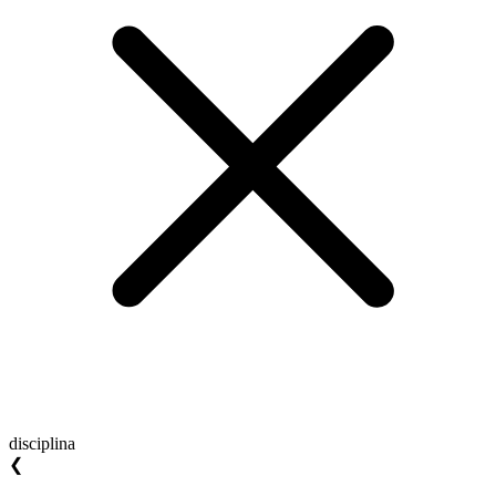
disciplina
❮