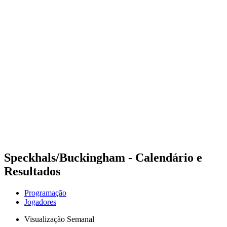
Futuros
Futures - Leuven, BEL - 2026
Futures - Leuven, BEL - 2026
Voltar para a página inicial do BPT
Onde Assistir
Equipes
Programação
Classificação
Speckhals/Buckingham - Calendário e
Resultados
Programação
Jogadores
Visualização Semanal