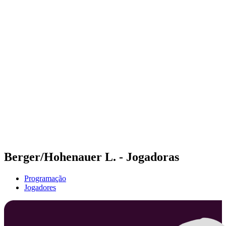
Futuros
Futures - Leuven, BEL - 2026
Futures - Leuven, BEL - 2026
Voltar para a página inicial do BPT
Onde Assistir
Equipes
Programação
Classificação
Berger/Hohenauer L. - Jogadoras
Programação
Jogadores