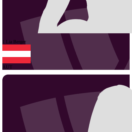
1
Lia
Berger
AUT