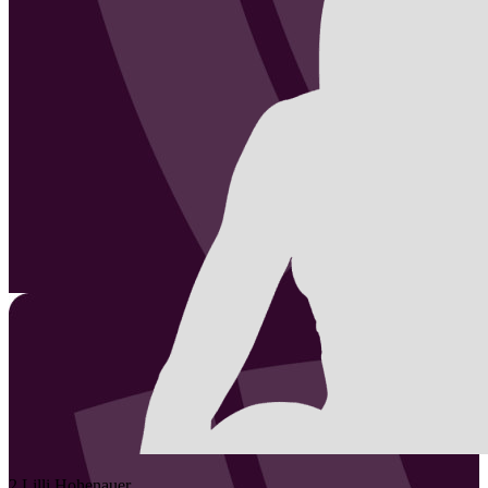
2
Lilli
Hohenauer