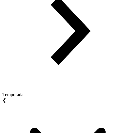
Temporada
❮