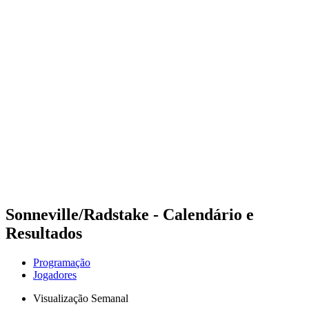
Futuros
Futures - Leuven, BEL - 2026
Futures - Leuven, BEL - 2026
Voltar para a página inicial do BPT
Onde Assistir
Equipes
Programação
Classificação
Sonneville/Radstake - Calendário e
Resultados
Programação
Jogadores
Visualização Semanal