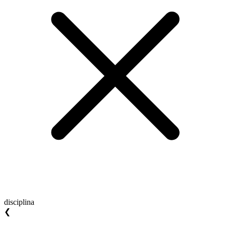
disciplina
❮