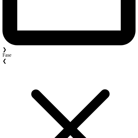
❯
Fase
❮