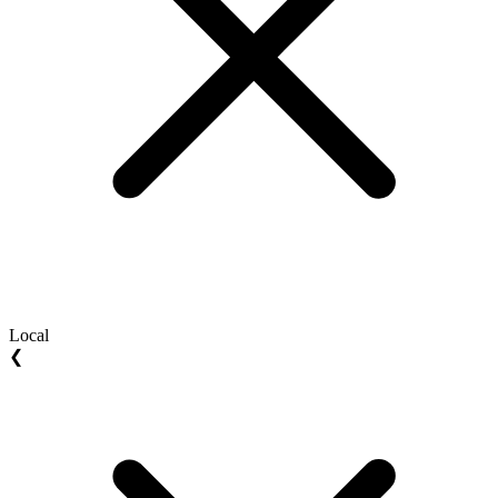
Local
❮