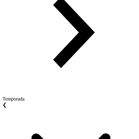
Temporada
❮