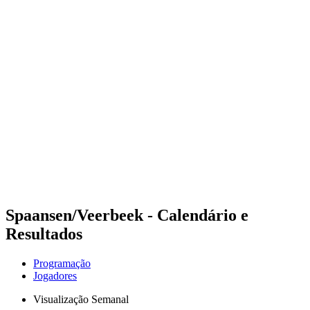
Futuros
Futures - Leuven, BEL - 2026
Futures - Leuven, BEL - 2026
Voltar para a página inicial do BPT
Onde Assistir
Equipes
Programação
Classificação
Spaansen/Veerbeek - Calendário e
Resultados
Programação
Jogadores
Visualização Semanal