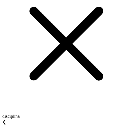
disciplina
❮