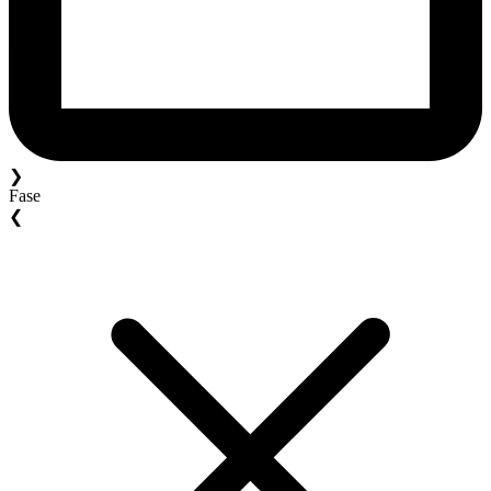
❯
Fase
❮