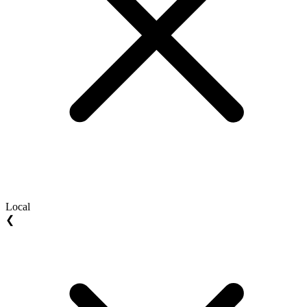
Local
❮