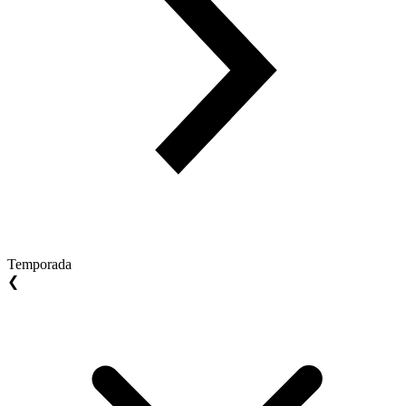
Temporada
❮