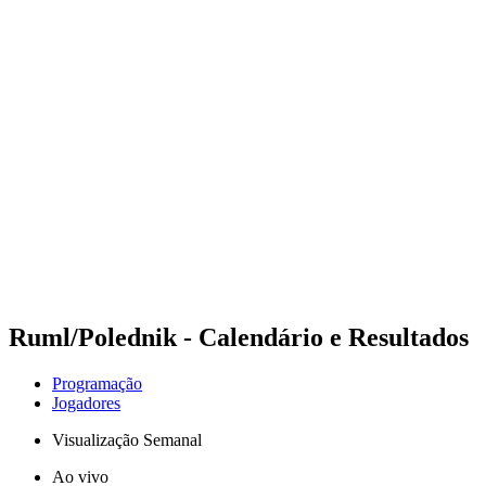
Futuros
Futures - Madrid, ESP - 2026
Futures - Madrid, ESP - 2026
Voltar para a página inicial do BPT
Onde Assistir
Equipes
Programação
Classificação
Ruml/Polednik - Calendário e Resultados
Programação
Jogadores
Visualização Semanal
Ao vivo