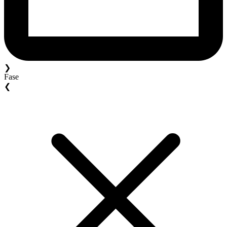
❯
Fase
❮