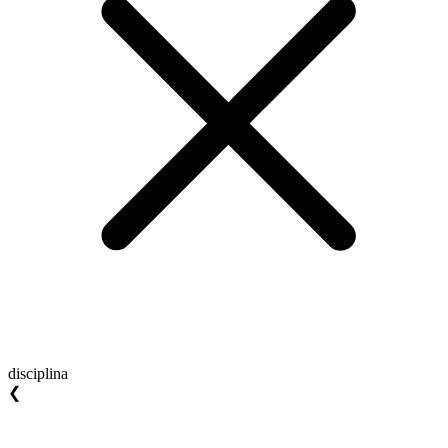
disciplina
❮