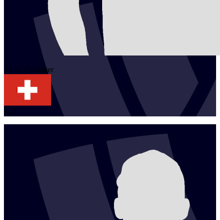
1
Luc
Flückiger
SUI