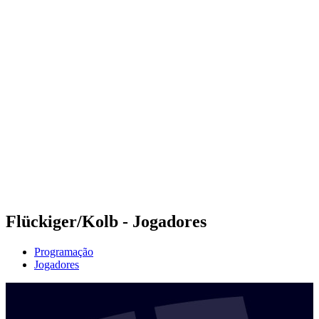
Futuros
Futures - Madrid, ESP - 2026
Futures - Madrid, ESP - 2026
Voltar para a página inicial do BPT
Onde Assistir
Equipes
Programação
Classificação
Flückiger/Kolb - Jogadores
Programação
Jogadores