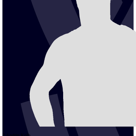
2
Andrin
Kolb