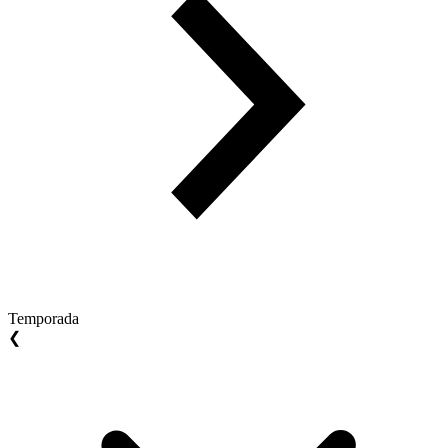
Temporada
❮