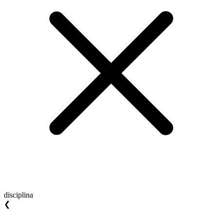
disciplina
❮