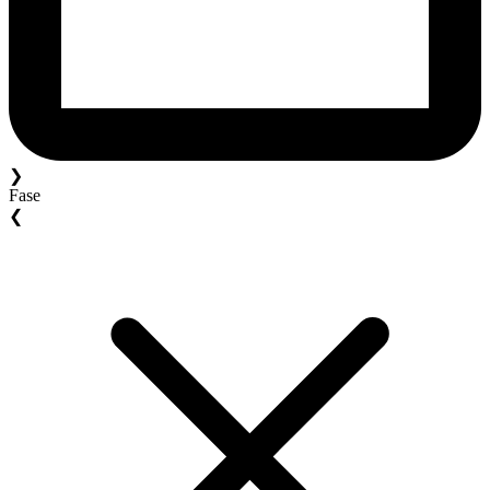
❯
Fase
❮