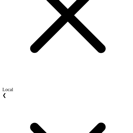
Local
❮