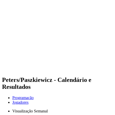
Futuros
Futures - Madrid, ESP - 2026
Futures - Madrid, ESP - 2026
Voltar para a página inicial do BPT
Onde Assistir
Equipes
Programação
Classificação
Peters/Paszkiewicz - Calendário e
Resultados
Programação
Jogadores
Visualização Semanal