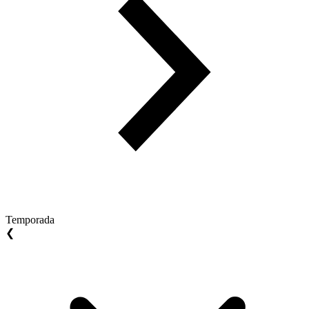
Temporada
❮