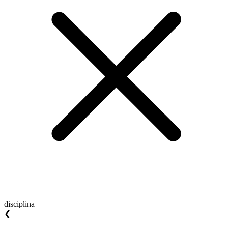
disciplina
❮