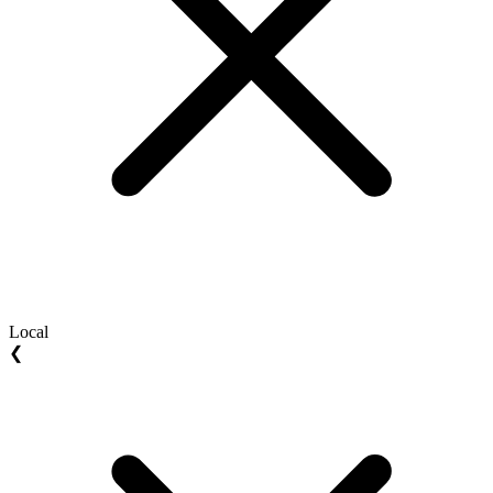
Local
❮