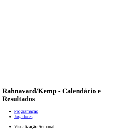
Futuros
Futures - Madrid, ESP - 2026
Futures - Madrid, ESP - 2026
Voltar para a página inicial do BPT
Onde Assistir
Equipes
Programação
Classificação
Rahnavard/Kemp - Calendário e
Resultados
Programação
Jogadores
Visualização Semanal