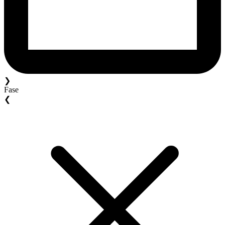
❯
Fase
❮