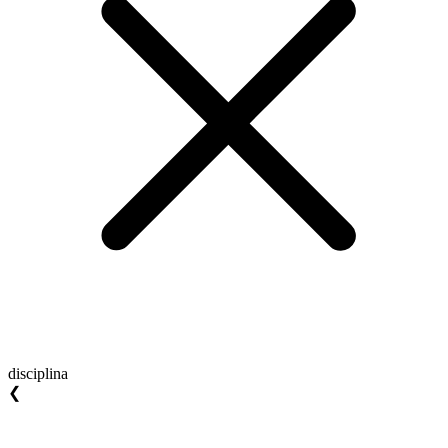
disciplina
❮