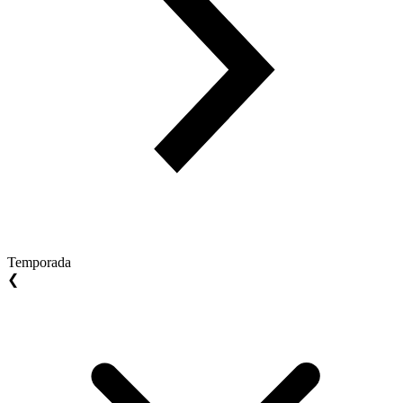
Temporada
❮