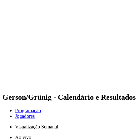
Futuros
Futures - Madrid, ESP - 2026
Futures - Madrid, ESP - 2026
Voltar para a página inicial do BPT
Onde Assistir
Equipes
Programação
Classificação
Gerson/Grünig - Calendário e Resultados
Programação
Jogadores
Visualização Semanal
Ao vivo