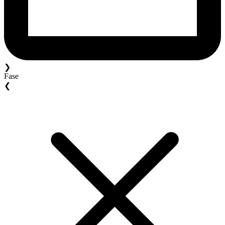
❯
Fase
❮