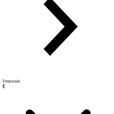
Temporada
❮