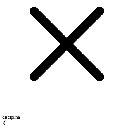
disciplina
❮