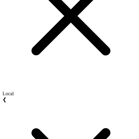
Local
❮