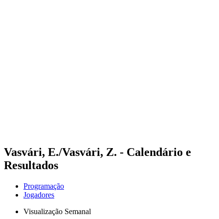
Futuros
Futures - Madrid, ESP - 2026
Futures - Madrid, ESP - 2026
Voltar para a página inicial do BPT
Onde Assistir
Equipes
Programação
Classificação
Vasvári, E./Vasvári, Z. - Calendário e
Resultados
Programação
Jogadores
Visualização Semanal