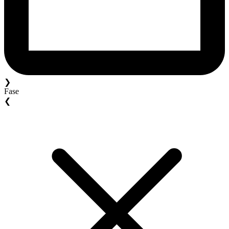
❯
Fase
❮