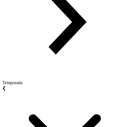
Temporada
❮