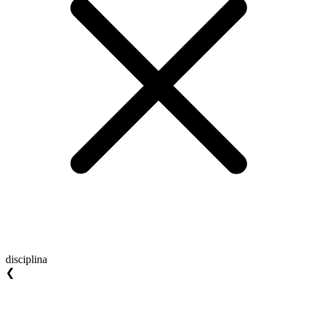
disciplina
❮