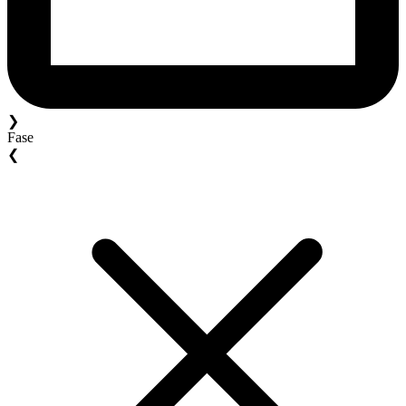
❯
Fase
❮