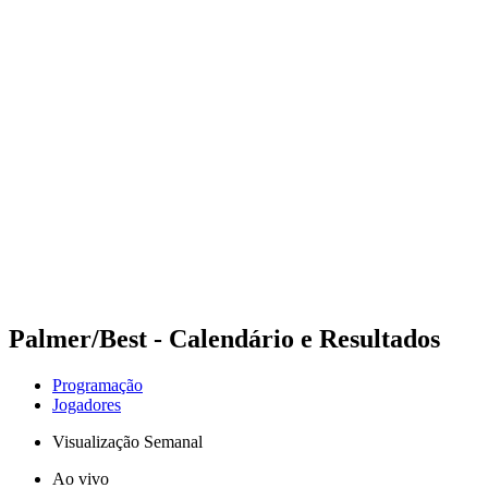
Futuros
Futures - Madrid, ESP - 2026
Futures - Madrid, ESP - 2026
Voltar para a página inicial do BPT
Onde Assistir
Equipes
Programação
Classificação
Palmer/Best - Calendário e Resultados
Programação
Jogadores
Visualização Semanal
Ao vivo