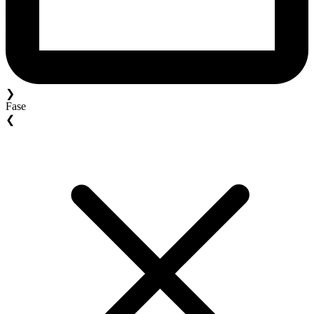
❯
Fase
❮