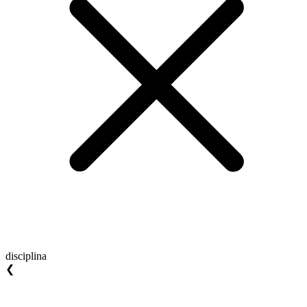
disciplina
❮