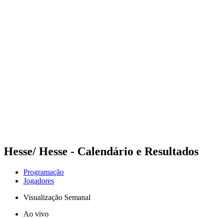
Futuros
Futures - Madrid, ESP - 2026
Futures - Madrid, ESP - 2026
Voltar para a página inicial do BPT
Onde Assistir
Equipes
Programação
Classificação
Hesse/ Hesse - Calendário e Resultados
Programação
Jogadores
Visualização Semanal
Ao vivo