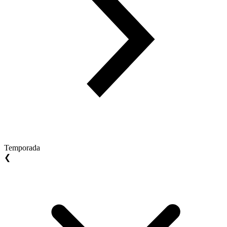
Temporada
❮