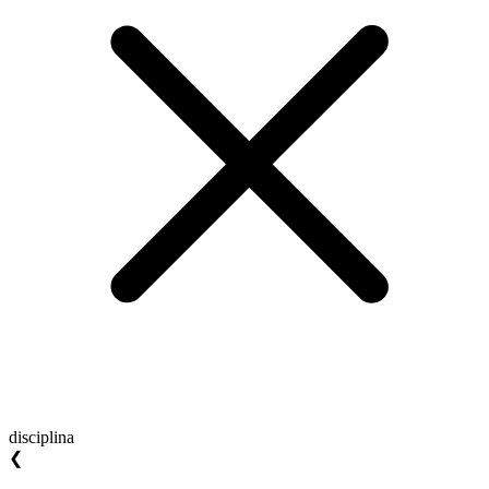
disciplina
❮