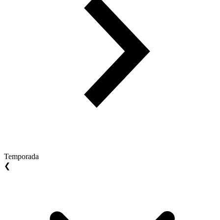
Temporada
❮