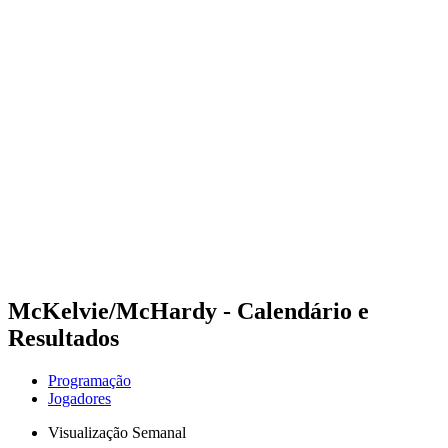
Futuros
Futures - Malmö, SWE - 2026
Futures - Malmö, SWE - 2026
Voltar para a página inicial do BPT
Onde Assistir
Equipes
Programação
Classificação
McKelvie/McHardy - Calendário e
Resultados
Programação
Jogadores
Visualização Semanal