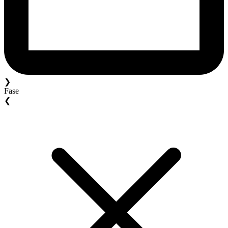
❯
Fase
❮