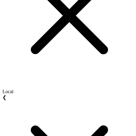
Local
❮